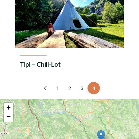
Tipi – Chill-Lot
En savoir plus
1
2
3
4
+
−