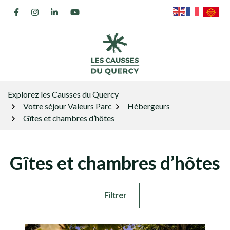
Gestion des traceurs
Aller
Lien vers le compte Facebook
Lien vers le compte Instagram
Lien vers le compte Linkedin
Lien vers la chaîne Youtube
au
contenu
Explorez les Causses du Quercy
Votre séjour Valeurs Parc
Hébergeurs
Gîtes et chambres d’hôtes
Gîtes et chambres d’hôtes
Filtrer