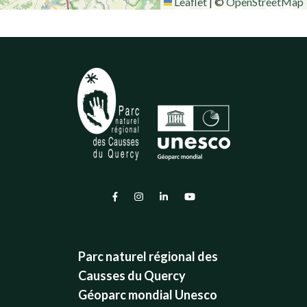
Leaflet
|
©
OpenStreetMap
Lien vers le compte Facebook
Lien vers le compte Instagram
Lien vers le compte Linkedin
Lien vers la chaîne Youtub
Parc naturel régional des
Causses du Quercy
Géoparc mondial Unesco