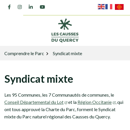
Gestion des traceurs
Aller
Lien vers le compte Facebook
Lien vers le compte Instagram
Lien vers le compte Linkedin
Lien vers la chaîne Youtube
au
contenu
Comprendre le Parc
Syndicat mixte
Syndicat mixte
Les 95 Communes, les 7 Communautés de communes, le
Conseil Départemental du Lot
et la
Région Occitanie
, qui
ont tous approuvé la Charte du Parc, forment le Syndicat
mixte du Parc naturel régional des Causses du Quercy.