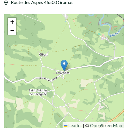
Route des Aspes 46500 Gramat
+
−
Leaflet
|
©
OpenStreetMap