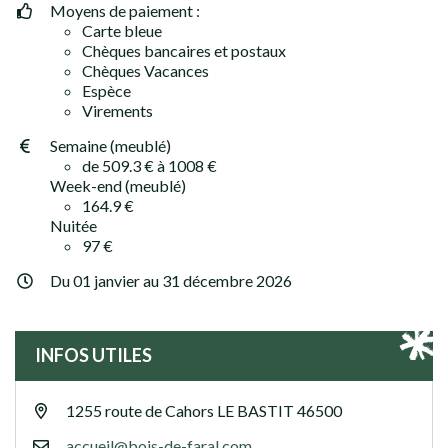
Moyens de paiement :
Carte bleue
Chèques bancaires et postaux
Chèques Vacances
Espèce
Virements
Semaine (meublé)
de 509.3 € à 1008 €
Week-end (meublé)
164.9 €
Nuitée
97 €
Du
01
janvier
au
31
décembre
2026
INFOS UTILES
1255 route de Cahors
LE BASTIT
46500
accueil@bois-de-faral.com