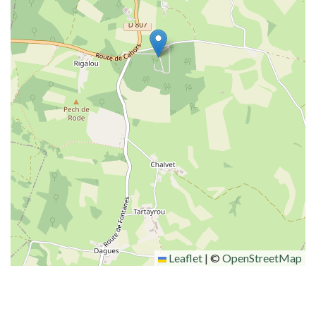
Leaflet
|
©
OpenStreetMap