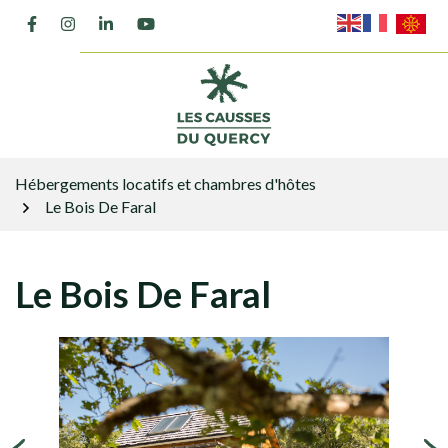
Gestion des traceurs
Aller
Lien vers le compte Facebook
Lien vers le compte Instagram
Lien vers le compte Linkedin
Lien vers la chaîne Youtube
au
contenu
Hébergements locatifs et chambres d'hôtes
Le Bois De Faral
Le Bois De Faral